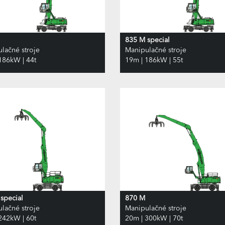
835 M special
lačné stroje
Manipulačné stroje
186kW | 44t
19m | 186kW | 55t
special
870 M
lačné stroje
Manipulačné stroje
242kW | 60t
20m | 300kW | 70t