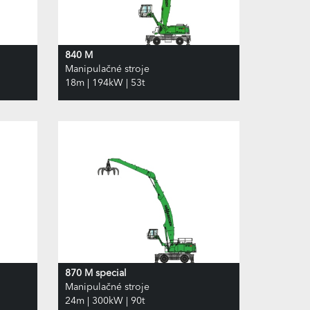
840 M
Manipulačné stroje
18m | 194kW | 53t
870 M special
Manipulačné stroje
24m | 300kW | 90t