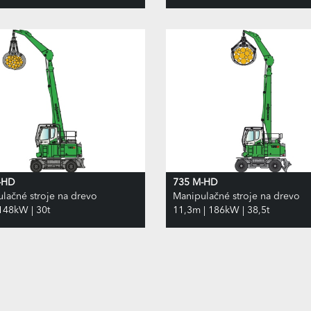
-HD
735 M-HD
lačné stroje na drevo
Manipulačné stroje na drevo
148kW | 30t
11,3m | 186kW | 38,5t