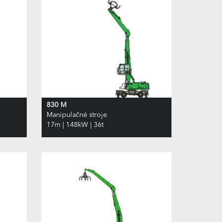
830 M
Manipulačné stroje
17m | 148kW | 36t