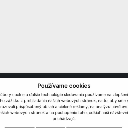
Navigácia
Používame cookies
úbory cookie a ďalšie technológie sledovania používame na zlepšen
á sa zaoberá službami v oblasti
O firme
 opravami, generálnymi
Servis
ho zážitku z prehliadania našich webových stránok, na to, aby sme
. Na základe dohody s
Sennebogen
razovali prispôsobený obsah a cielené reklamy, na analýzu návštevn
 záručný a pozáručný servis
Kontakt
ašich webových stránok a na pochopenie toho, odkiaľ naši návštevní
dnom Slovensku.
Vykonávame
Súbory Cookies
prichádzajú.
GDPR