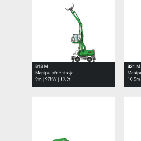
818 M
821 M
Manipulačné stroje
Manipu
9m | 97kW | 19,9t
10,5m 