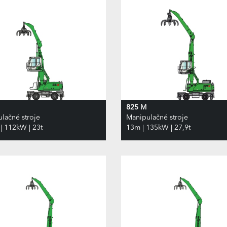
825 M
lačné stroje
Manipulačné stroje
| 112kW | 23t
13m | 135kW | 27,9t