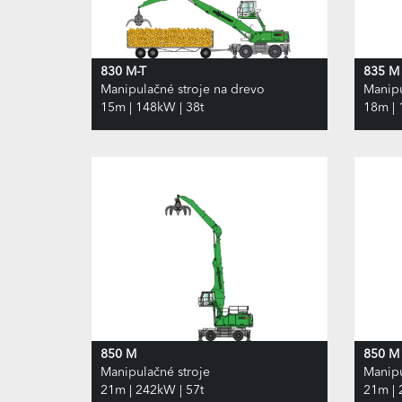
830 M-T
835 M
Manipulačné stroje na drevo
Manipu
15m | 148kW | 38t
18m | 
850 M
850 M 
Manipulačné stroje
Manipu
21m | 242kW | 57t
21m | 