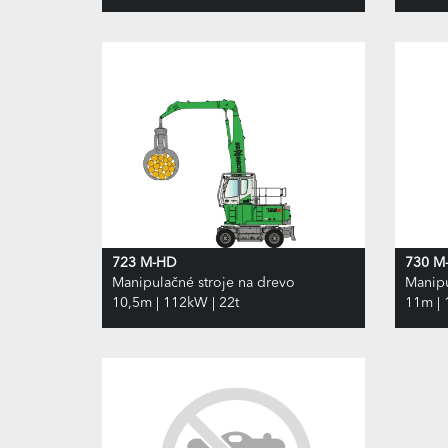
723 M-HD
730 M
Manipulačné stroje na drevo
Manipu
10,5m | 112kW | 22t
11m | 