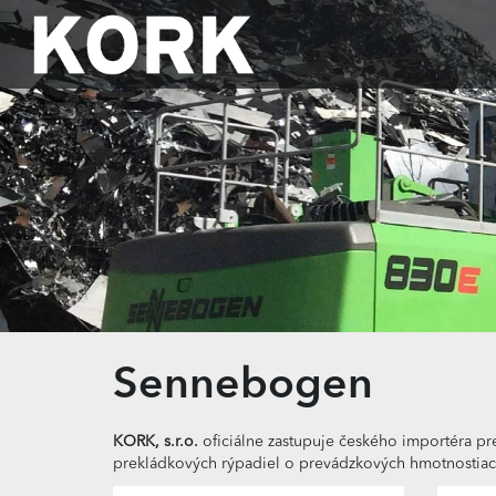
Sennebogen
KORK, s.r.o.
oficiálne zastupuje českého importéra p
prekládkových rýpadiel o prevádzkových hmotnostiach 